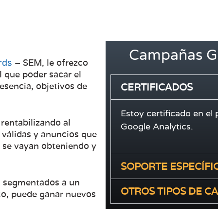
Campañas G
– SEM, le ofrezco
rds
l que poder sacar el
esencia, objetivos de
CERTIFICADOS
Estoy certificado en e
rentabilizando al
Google Analytics.
válidas y anuncios que
e se vayan obteniendo y
SOPORTE ESPECÍFI
s segmentados a un
OTROS TIPOS DE 
to, puede ganar nuevos