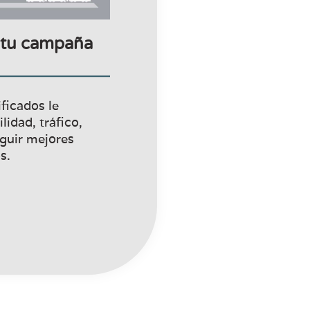
a tu campaña
ficados le
lidad, tráfico,
eguir mejores
s.